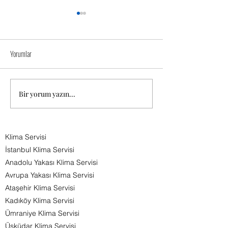
Klima Servisi Fiyatları 
İstanbul'da her ge
Yorumlar
artan nüfus berab
doğal ihtiyaç hali
klima kullanımlar
arttırmış
Bir yorum yazın...
BURSA KLİMA SERVİSİ 0544 285
durumda.Tüketicile
80 81
Klima Servisi
İstanbul Klima Servisi
Anadolu Yakası Klima Servisi
Avrupa Yakası Klima Servisi
Ataşehir Klima Servisi
Kadıköy Klima Servisi
Ümraniye Klima Servisi
Üsküdar Klima Servisi