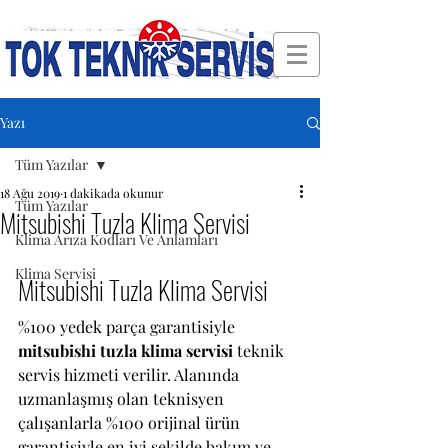
🛠 Türkiye'nin En Güvenilir Servisi
Yazı
Tüm Yazılar
18 Ağu 2019
1 dakikada okunur
Tüm Yazılar
Mitsubishi Tuzla Klima Servisi
Klima Arıza Kodları Ve Anlamları
Klima Servisi
Mitsubishi Tuzla Klima Servisi 
%100 yedek parça garantisiyle 
mitsubishi tuzla klima servisi 
teknik 
servis hizmeti verilir. Alanında 
uzmanlaşmış olan teknisyen 
çalışanlarla %100 orijinal ürün 
garantisiyle en iyi şekilde bakım ve 