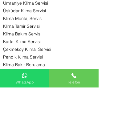
Ümraniye Klima Servisi
Üsküdar Klima Servisi
Klima Montaj Servisi
Klima Tamir Servisi
Klima Bakım Servisi
Kartal Klima Servisi
Çekmeköy Klima Servisi
Pendik Klima Servisi
Klima Bakır Borulama
Klima Alüminyum Borulama
Klima Fiyatları
WhatsApp
Telefon
Klima Montaj Fiyatarı​
TOK KLİMA SERVİSİ
KLİMA TAMİR BAKIM MONTAJ ARIZA
tokklima@gmail.com
klima arıza , klima bakımı ,klima montajı