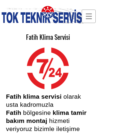
🛠 Türkiye'nin En Güvenilir Servisi
Fatih Klima Servisi
Fatih klima servisi
olarak
usta kadromuzla
Fatih
bölgesine
klima tamir
bakım montaj
hizmeti
veriyoruz bizi
mle iletişime