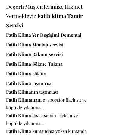
Degerli Müşterilerimize Hizmet
Vermekteyiz
Fatih klima Tamir
Servisi
Fatih Klima Yer Degişimi Demontaj
Fatih
Klima Montajı servisi
Fatih
Klima Bakımı servisi
Fatih
Klima Sökme Takma
Fatih
Klima
Söküm
Fatih
Klima
taşınması
Fatih
Klimanın
taşınması
Fatih
Klimanızın
evaporatör ilaçlı su ve
köpükle yıkanması
Fatih
Klima
dış aksamın ilaçlı su ve
köpükle yıkanması
Fatih
Klima
kumandası yoksa kumanda