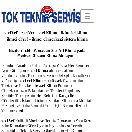
🛠 Türkiye'nin En Güvenilir Servisi
2.el Vrf
-
2.el Vrv
-
2.el Klima
-
ikinci el klima
-
ikinci el vrf
-
ikinci el merkezi sistem klima
Bizden Teklif Almadan 2.el Vrf Klima yada
Merkezi Sistem Klima Almayın !
İstanbul Anadolu Yakası Avrupa Yakası Her Semtten
Aynı Gün İçinde
2.el Klima
alım ve satımı
yapılmaktadır. Her marka ve model split kanallı vrv
vrf
ev tipi
2.el vrf Klima
en yüksek fiyattan alınır.
Toptan ve Perakende
2.el Klima
Bulunur.
Cihazlarımızın Bakımları ve Testleri Yapılmış
Şekilde Türkiye'nin Her Şehrine Kargo İle
Gönderilir. İstanbul içinde Satılan Klimalara Montaj
Hizmeti ve Daha Sonraki Yıllar için Bakım Hizmeti
Verilmektedir.
2.el Vrf
Kaliteli Marka ve Temiz Olmasının Yanı Sıra
Sıfır Klimalara Göre Uygun Fiyat olması Tercih
Sebebidir. Teknik Servis Olarak İşimizin Klima