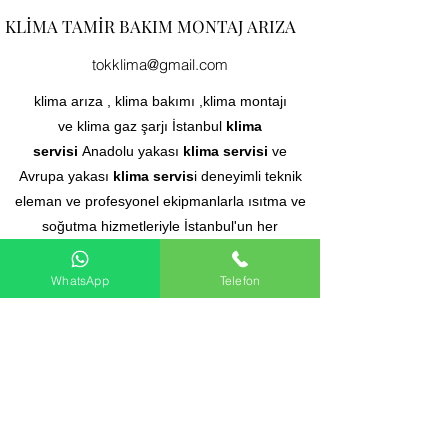
KLİMA TAMİR BAKIM MONTAJ ARIZA
tokklima@gmail.com
klima arıza , klima bakımı ,klima montajı
ve klima gaz şarjı İstanbul
klima
servisi
Anadolu yakası
klima servisi
ve
Avrupa yakası
klima servis
i deneyimli teknik
eleman ve profesyonel ekipmanlarla ısıtma ve
soğutma hizmetleriyle İstanbul'un her
noktasına
klima servisi
hizmeti veren firmalar
arasında klima bakım servisi lider bir
WhatsApp
Telefon
kuruluştur.TOK
klima servisi
her
marka klima ve kombi markalarına teknik
destek hizmeti klima kombi ariza montaj ve
bakım hizmeti vermektedir. istanbul
bölgesinde klima ve kombi
arıza servisi tespiti,tamiri, bakımı ve garantili