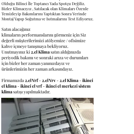
Olduğu Bilinci İle Toptancı Yada Spotçu Değiliz.
Bizler Klimacıyız , Satılacak olan Klimaları Özenle
Temizleyip Bakımlarını Yaptıktan Sonra Yerinde
Montaj Yapıp Soğutma ve Isıtmalarını Test Ediyoruz.
Satın alacağınız
klimaların performanslarını görmeniz için Siz
değerli müşterilerimizi atölyemize / ofisimize
kahve içmeye tanışmaya bekliyoruz.
Unutmayınız ki
2.el Klima
satın aldığınızda
periyodik bakımı ve sonraki arıza ve durumları
için bizler her zaman yanınızdayız ve
ürünlerimizin her zaman arkasındayız.
Firmamızda
2.el Vrf
-
2.el Vrv
-
2.el Klima
-
ikinci
el klima
-
ikinci el vrf
-
ikinci el merkezi sistem
klima
satışı yapılmaktadır.