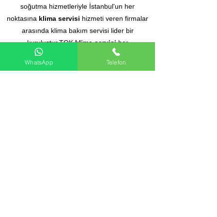
soğutma hizmetleriyle İstanbul'un her
noktasına
klima servisi
hizmeti veren firmalar
arasında klima bakım servisi lider bir
kuruluştur.TOK
klima servisi
her
marka klima ve kombi markalarına teknik
WhatsApp
Telefon
destek hizmeti klima kombi ariza montaj ve
bakım hizmeti vermektedir. istanbul
bölgesinde klima ve kombi
arıza servisi tespiti,tamiri, bakımı ve garantili
yedek parça değişimi
ile
klima montaj servisi
hizmeti vermekteyiz.
İstanbul
klima servisi
için bize ulaşın.
2.el Vrf
-
2.el Vrv
-
2.el Klima
-
ikinci el
klima
-
ikinci el vrf
-
ikinci el
merkezi sistem
klima
Klima Servisi