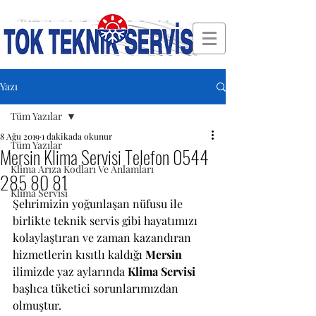
🛠 Türkiye'nin En Güvenilir Servisi
Yazı
Tüm Yazılar
8 Ağu 2019
1 dakikada okunur
Tüm Yazılar
Mersin Klima Servisi Telefon 0544
Klima Arıza Kodları Ve Anlamları
285 80 81
Klima Servisi
Şehrimizin yoğunlaşan nüfusu ile 
birlikte teknik servis gibi hayatımızı 
kolaylaştıran ve zaman kazandıran 
hizmetlerin kısıtlı kaldığı
 Mersin 
ilimizde yaz aylarında 
Klima Servisi
başlıca tüketici sorunlarımızdan 
olmuştur.