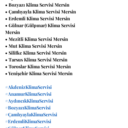
• Bozyazı Klima Servisi Mersin
• Çamlıyayla Klima Servisi Mersin
• Erdemli Klima Servisi Mersin
• Gülnar (Gülpınar) Klima Servisi 
Mersin
• Mezitli Klima Servisi Mersin
• Mut Klima Servisi Mersin
• Silifke Klima Servisi Mersin
• Tarsus Klima Servisi Mersin
• Toroslar Klima Servisi Mersin
• Yenişehir Klima Servisi Mersin
#AkdenizKlimaServisi
#AnamurKlimaServisi
#AydıncıkKlimaServisi
#BozyazıKlimaServisi
#ÇamlıyaylaKlimaServisi
#ErdemliKlimaServisi