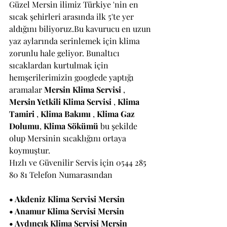
Güzel Mersin ilimiz Türkiye 'nin en 
sıcak şehirleri arasında ilk 5'te yer 
aldığını biliyoruz.Bu kavurucu en uzun 
yaz aylarında serinlemek için klima 
zorunlu hale geliyor. Bunaltıcı 
sıcaklardan kurtulmak için 
hemşerilerimizin googlede yaptığı 
aramalar 
Mersin Klima Servisi
 , 
Mersin Yetkili Klima Servisi
 , 
Klima 
Tamiri
 , 
Klima Bakımı 
, 
Klima Gaz 
Dolumu
, 
Klima Sökümü 
bu şekilde 
olup Mersinin sıcaklığını ortaya 
koymuştur.
Hızlı ve Güvenilir Servis için 0544 285 
80 81 Telefon Numarasından
• Akdeniz Klima Servisi Mersin
• Anamur Klima Servisi Mersin
• Aydıncık Klima Servisi Mersin