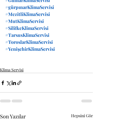
#GülnarKlimaServisi
#gürpınarKlimaServisi
#MezitliKlimaServisi
#MutKlimaServisi
#SilifkeKlimaServisi
#TarsusKlimaServisi
#ToroslarKlimaServisi
#YenişehirKlimaServisi
Klima Servisi
Son Yazılar
Hepsini Gör