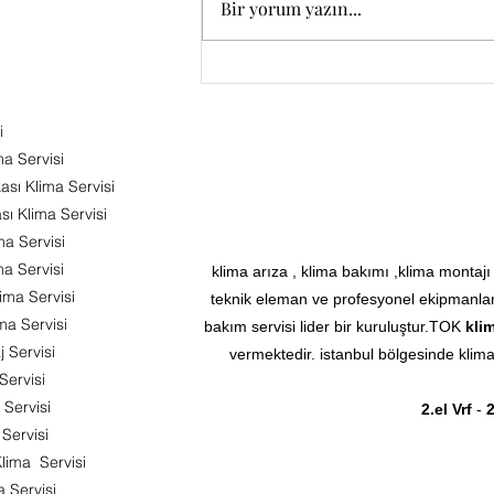
Bir yorum yazın...
aksine bir durumda yanlış
bilgilendirmeden...
i
ma Servisi
sı Klima Servisi
ı Klima Servisi
ma Servisi
a Servisi
klima arıza , klima bakımı ,klima montajı
ima Servisi
teknik eleman ve profesyonel ekipmanlar
ma Servisi
bakım servisi lider bir kuruluştur.TOK
klim
 Servisi
vermektedir. istanbul bölgesinde klima 
Servisi
 Servisi
2.el Vrf
-
2
 Servisi
ima Servisi
 Servisi