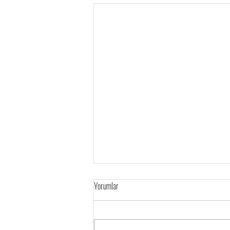
Ev Tipi Klima Gaz Dolumu Fiyatları 2021
Yorumlar
Tüketicilerimizin ortak
sorunlarından olan klima gazı
bitti algısı ; aslında bilinenin