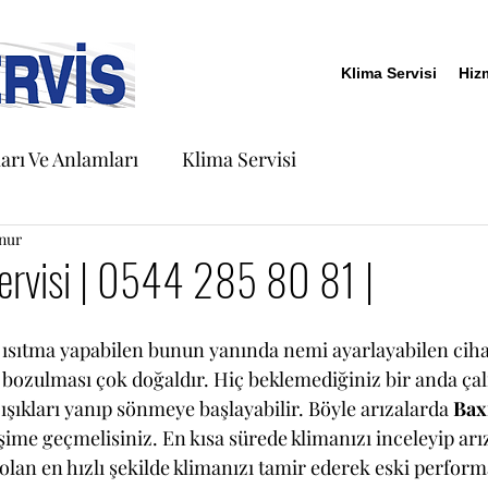
Klima Servisi
Hiz
arı Ve Anlamları
Klima Servisi
nur
ervisi | 0544 285 80 81 |
ısıtma yapabilen bunun yanında nemi ayarlayabilen ciha
i bozulması çok doğaldır. Hiç beklemediğiniz bir anda çal
 ışıkları yanıp sönmeye başlayabilir. Böyle arızalarda 
Bax
tişime geçmelisiniz. En kısa sürede klimanızı inceleyip arız
an en hızlı şekilde klimanızı tamir ederek eski perform