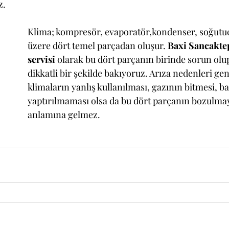
z.
Klima; kompresör, evaporatör,kondenser, soğutu
üzere dört temel parçadan oluşur. 
Baxi Sancakte
servisi
 olarak bu dört parçanın birinde sorun olu
dikkatli bir şekilde bakıyoruz. Arıza nedenleri gene
klimaların yanlış kullanılması, gazının bitmesi, b
yaptırılmaması olsa da bu dört parçanın bozulma
anlamına gelmez.