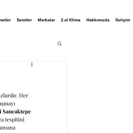
metler
Semtler
Markalar
2.el Klima
Hakkımızda
İletişim
zlardır. Her 
ışmayı 
i Sancaktepe 
a tespitini 
ansına 