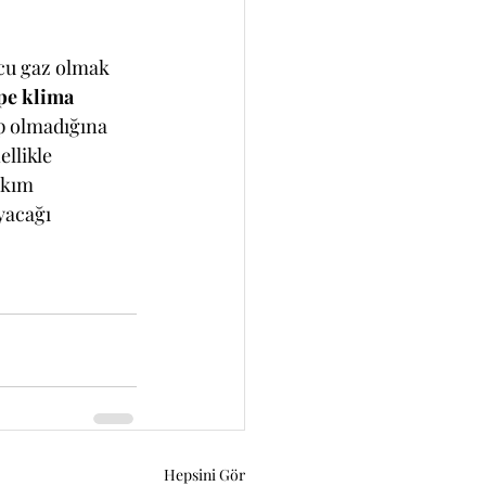
cu gaz olmak 
pe klima 
p olmadığına 
llikle 
akım 
yacağı 
Hepsini Gör