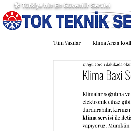
🛠 Türkiye'nin En Güvenilir Servisi
Tüm Yazılar
Klima Arıza Kodl
17 Ağu 2019
1 dakikada oku
Klima Baxi S
Klimalar soğutma ve 
elektronik cihaz gib
durdurabilir, kırmızı
klima servisi
 ile ile
yapıyoruz. Mümkün ol