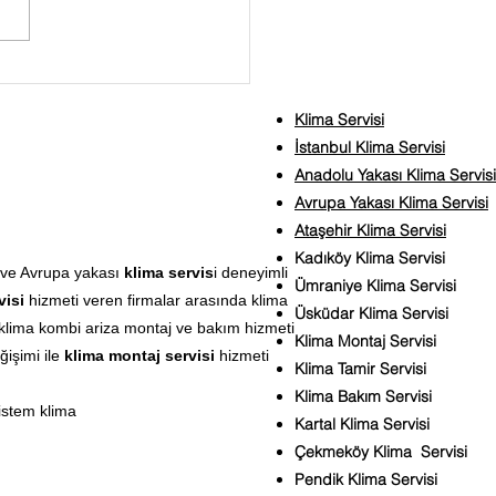
Klima Servisi
İstanbul Klima Servisi
Anadolu Yakası Klima Servisi
Avrupa Yakası Klima Servisi
Ataşehir Klima Servisi
Kadıköy Klima Servisi
ve Avrupa yakası
klima servis
i deneyimli
Ümraniye Klima Servisi
visi
hizmeti veren firmalar arasında klima
Üsküdar Klima Servisi
klima kombi ariza montaj ve bakım hizmeti
Klima Montaj Servisi
ğişimi ile
klima montaj servisi
hizmeti
Klima Tamir Servisi
Klima Bakım Servisi
istem klima
Kartal Klima Servisi
Çekmeköy Klima Servisi
Pendik Klima Servisi