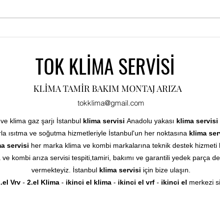
BURSA KLİMA SERVİSİ 0544 285 80
81
TOK KLİMA SERVİSİ
KLİMA TAMİR BAKIM MONTAJ ARIZA
tokklima@gmail.com
 ve klima gaz şarjı İstanbul
klima servisi
Anadolu yakası
klima servisi
la ısıtma ve soğutma hizmetleriyle İstanbul'un her noktasına
klima ser
a servisi
her marka klima ve kombi markalarına teknik destek hizmeti 
ve kombi arıza servisi tespiti,tamiri, bakımı ve garantili yedek parça de
vermekteyiz. İstanbul
klima servisi
için bize ulaşın.
.el Vrv
-
2.el Klima
-
ikinci el klima
-
ikinci el vrf
-
ikinci el
merkezi s