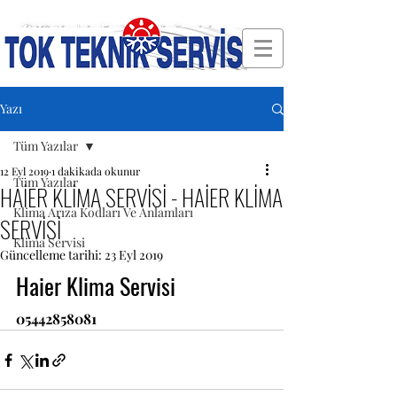
🛠 Türkiye'nin En Güvenilir Servisi
Yazı
Tüm Yazılar
12 Eyl 2019
1 dakikada okunur
Tüm Yazılar
HAİER KLİMA SERVİSİ - HAİER KLİMA
Klima Arıza Kodları Ve Anlamları
SERVİSİ
Klima Servisi
Güncelleme tarihi:
23 Eyl 2019
Haier Klima Servisi
05442858081