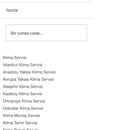
İstanbul'da her ge
Yorumlar
artan nüfus berab
doğal ihtiyaç hali
klima kullanımlar
arttırmış
Bir yorum yazın...
BURSA KLİMA SERVİSİ 0544 285
durumda.Tüketicile
80 81
Klima Servisi
İstanbul Klima Servisi
Anadolu Yakası Klima Servisi
Avrupa Yakası Klima Servisi
Ataşehir Klima Servisi
Kadıköy Klima Servisi
Ümraniye Klima Servisi
Üsküdar Klima Servisi
Klima Montaj Servisi
Klima Tamir Servisi