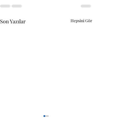
Son Yazılar
Hepsini Gör
Klima Servisi Fiyatları 