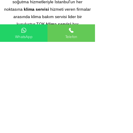
soğutma hizmetleriyle İstanbul'un her
noktasına
klima servisi
hizmeti veren firmalar
arasında klima bakım servisi lider bir
kuruluştur.TOK
klima servisi
her
marka klima ve kombi markalarına teknik
WhatsApp
Telefon
destek hizmeti klima kombi ariza montaj ve
bakım hizmeti vermektedir. istanbul
bölgesinde klima ve kombi
arıza servisi tespiti,tamiri, bakımı ve garantili
yedek parça değişimi
ile
klima montaj servisi
hizmeti vermekteyiz.
İstanbul
klima servisi
için bize ulaşın.
2.el Vrf
-
2.el Vrv
-
2.el Klima
-
ikinci el
klima
-
ikinci el vrf
-
ikinci el
merkezi sistem
klima
Klima Servisi
İstanbul Klima Servisi