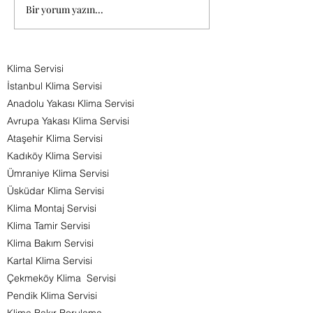
arttırmış
Bir yorum yazın...
BURSA KLİMA SERVİSİ 0544 285
durumda.Tüketicile
80 81
Klima Servisi
İstanbul Klima Servisi
Anadolu Yakası Klima Servisi
Avrupa Yakası Klima Servisi
Ataşehir Klima Servisi
Kadıköy Klima Servisi
Ümraniye Klima Servisi
Üsküdar Klima Servisi
Klima Montaj Servisi
Klima Tamir Servisi
Klima Bakım Servisi
Kartal Klima Servisi
Çekmeköy Klima Servisi
Pendik Klima Servisi