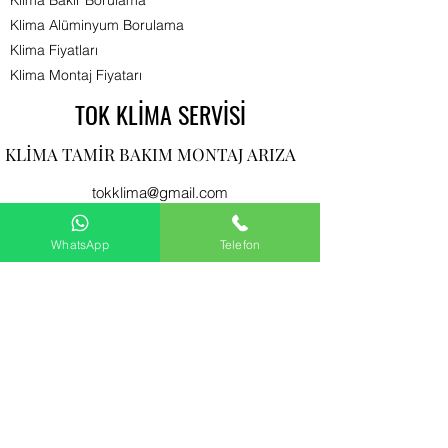
Klima Bakır Borulama
Klima Alüminyum Borulama
Klima Fiyatları
Klima Montaj Fiyatarı​
TOK KLİMA SERVİSİ
KLİMA TAMİR BAKIM MONTAJ ARIZA
tokklima@gmail.com
klima arıza , klima bakımı ,klima montajı
WhatsApp
Telefon
ve klima gaz şarjı İstanbul
klima
servisi
Anadolu yakası
klima servisi
ve
Avrupa yakası
klima servis
i deneyimli teknik
eleman ve profesyonel ekipmanlarla ısıtma ve
soğutma hizmetleriyle İstanbul'un her
noktasına
klima servisi
hizmeti veren firmalar
arasında klima bakım servisi lider bir
kuruluştur.TOK
klima servisi
her