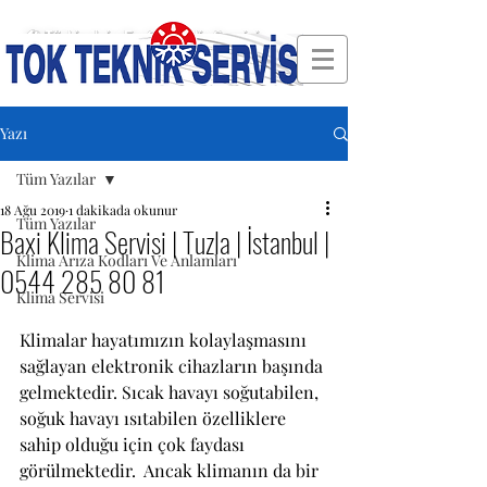
🛠 Türkiye'nin En Güvenilir Servisi
Yazı
Tüm Yazılar
18 Ağu 2019
1 dakikada okunur
Tüm Yazılar
Baxi Klima Servisi | Tuzla | İstanbul |
Klima Arıza Kodları Ve Anlamları
0544 285 80 81
Klima Servisi
Klimalar hayatımızın kolaylaşmasını 
sağlayan elektronik cihazların başında 
gelmektedir. Sıcak havayı soğutabilen, 
soğuk havayı ısıtabilen özelliklere 
sahip olduğu için çok faydası 
görülmektedir.  Ancak klimanın da bir 