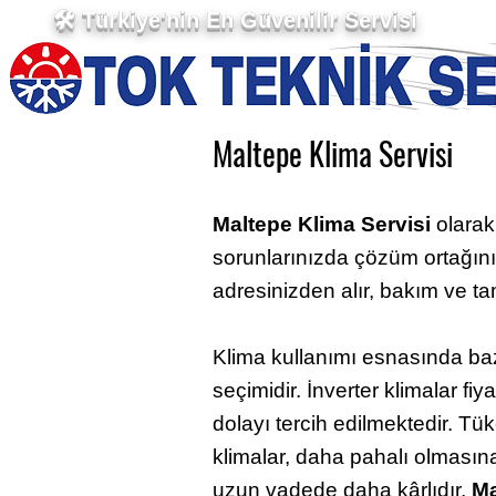
🛠 Türkiye'nin En Güvenilir Servisi
Maltepe Klima Servisi
Maltepe Klima Servisi
olarak
sorunlarınızda çözüm ortağınız
adresinizden alır, bakım ve tam
Klima kullanımı esnasında baz
seçimidir. İnverter klimalar fi
dolayı tercih edilmektedir. Tük
klimalar, daha pahalı olmasın
uzun vadede daha kârlıdır.
Ma