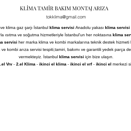
KLİMA TAMİR BAKIM MONTAJ ARIZA
tokklima@gmail.com
 ve klima gaz şarjı İstanbul
klima servisi
Anadolu yakası
klima servisi
la ısıtma ve soğutma hizmetleriyle İstanbul'un her noktasına
klima ser
a servisi
her marka klima ve kombi markalarına teknik destek hizmeti 
ve kombi arıza servisi tespiti,tamiri, bakımı ve garantili yedek parça de
vermekteyiz. İstanbul
klima servisi
için bize ulaşın.
.el Vrv
-
2.el Klima
-
ikinci el klima
-
ikinci el vrf
-
ikinci el
merkezi s