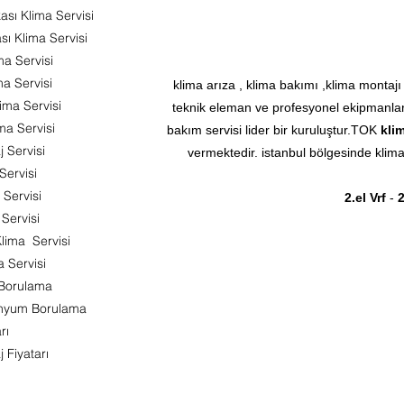
sı Klima Servisi
ı Klima Servisi
ma Servisi
a Servisi
klima arıza , klima bakımı ,klima montajı
ima Servisi
teknik eleman ve profesyonel ekipmanlar
ma Servisi
bakım servisi lider bir kuruluştur.TOK
klim
 Servisi
vermektedir. istanbul bölgesinde klima 
Servisi
 Servisi
2.el Vrf
-
2
 Servisi
ima Servisi
 Servisi
 Borulama
inyum Borulama
rı
Fiyatarı​