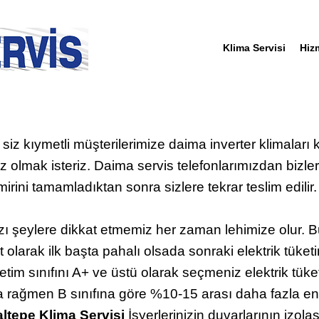
Klima Servisi
Hiz
 siz kıymetli müşterilerimize daima inverter klimaları 
 olmak isteriz. Daima servis telefonlarımızdan bizlere
irini tamamladıktan sonra sizlere tekrar teslim edilir.
ı şeylere dikkat etmemiz her zaman lehimize olur. Bun
yat olarak ilk başta pahalı olsada sonraki elektrik tüke
etim sınıfını A+ ve üstü olarak seçmeniz elektrik tüketi
a rağmen B sınıfına göre %10-15 arası daha fazla ener
ltepe Klima Servisi
İşyerlerinizin duvarlarının izola