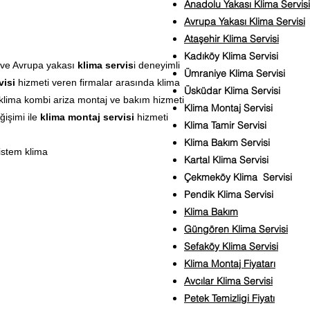
Anadolu Yakası Klima Servisi
Avrupa Yakası Klima Servisi
Ataşehir Klima Servisi
Kadıköy Klima Servisi
ve Avrupa yakası
klima servis
i deneyimli
Ümraniye Klima Servisi
visi
hizmeti veren firmalar arasında klima
Üsküdar Klima Servisi
klima kombi ariza montaj ve bakım hizmeti
Klima Montaj Servisi
ğişimi ile
klima montaj servisi
hizmeti
Klima Tamir Servisi
Klima Bakım Servisi
istem klima
Kartal Klima Servisi
Çekmeköy Klima Servisi
Pendik Klima Servisi
Klima Bakım
Güngören Klima Servisi
Sefaköy Klima Servisi
Klima Montaj Fiyatarı
Avcılar Klima Servisi
Petek Temizligi Fiyatı