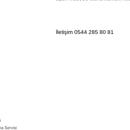
İletişim 0544 285 80 81
i
ma Servisi