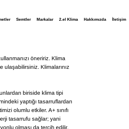
metler
Semtler
Markalar
2.el Klima
Hakkımızda
İletişim
kullanmanızı öneririz. Klima
 ulaşabilirsiniz. Klimalarınız
lardan biriside klima tipi
timindeki yaptığı tasarruflardan
mizi olumlu etkiler. A+ sınıfı
ji tasarrufu sağlar; yani
syonlu olması da tercih edilir.