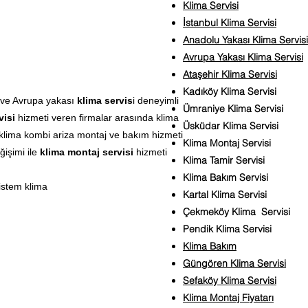
Klima Servisi
İstanbul Klima Servisi
Anadolu Yakası Klima Servisi
Avrupa Yakası Klima Servisi
Ataşehir Klima Servisi
Kadıköy Klima Servisi
ve Avrupa yakası
klima servis
i deneyimli
Ümraniye Klima Servisi
visi
hizmeti veren firmalar arasında klima
Üsküdar Klima Servisi
klima kombi ariza montaj ve bakım hizmeti
Klima Montaj Servisi
ğişimi ile
klima montaj servisi
hizmeti
Klima Tamir Servisi
Klima Bakım Servisi
istem klima
Kartal Klima Servisi
Çekmeköy Klima Servisi
Pendik Klima Servisi
Klima Bakım
Güngören Klima Servisi
Sefaköy Klima Servisi
Klima Montaj Fiyatarı