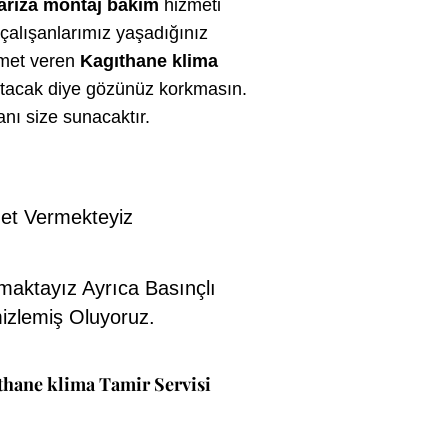
arıza montaj bakım
hizmeti
çalışanlarımız yaşadığınız
zmet veren
Kagıthane klima
tutacak diye gözünüz korkmasın.
anı size sunacaktır.
et Vermekteyiz
maktayız Ayrıca Basınçlı
izlemiş Oluyoruz.
thane klima Tamir Servisi