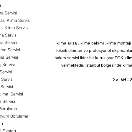
i
ma Servisi
sı Klima Servisi
ı Klima Servisi
ma Servisi
a Servisi
klima arıza , klima bakımı ,klima montajı
ima Servisi
teknik eleman ve profesyonel ekipmanlar
ma Servisi
bakım servisi lider bir kuruluştur.TOK
klim
 Servisi
vermektedir. istanbul bölgesinde klima 
Servisi
 Servisi
2.el Vrf
-
2
 Servisi
ima Servisi
 Servisi
 Borulama
inyum Borulama
rı
Fiyatarı​