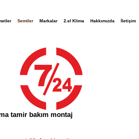
metler
Semtler
Markalar
2.el Klima
Hakkımızda
İletişim
ima tamir bakım montaj