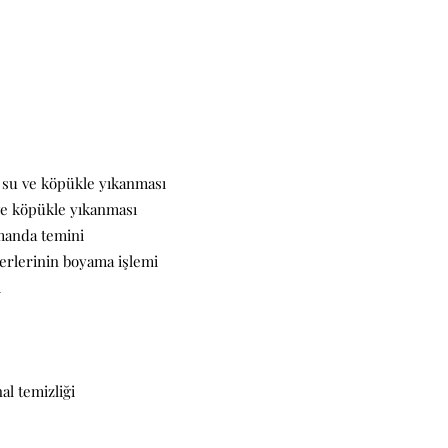
ı su ve köpükle yıkanması
 ve köpükle yıkanması
manda temini
rlerinin boyama işlemi
i
al temizliği