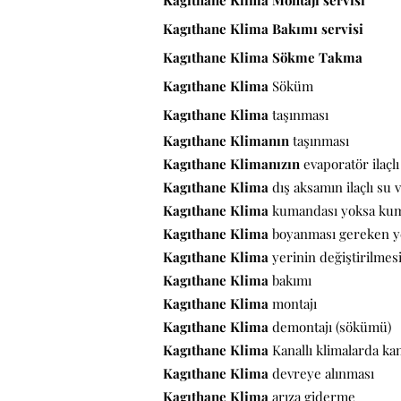
Kagıthane Klima Montajı servisi
Kagıthane Klima Bakımı servisi
Kagıthane Klima Sökme Takma
Kagıthane Klima
Söküm
Kagıthane Klima
taşınması
Kagıthane Klimanın
taşınması
Kagıthane Klimanızın
evaporatör ilaçl
Kagıthane Klima
dış aksamın ilaçlı su
Kagıthane Klima
kumandası yoksa ku
Kagıthane Klima
boyanması gereken ye
Kagıthane Klima
yerinin değiştirilmes
Kagıthane
Klima
bakımı
Kagıthane Klima
montajı
Kagıthane Klima
demontajı (sökümü)
Kagıthane Klima
Kanallı klimalarda kan
Kagıthane Klima
devreye alınması
Kagıthane Klima
arıza giderme