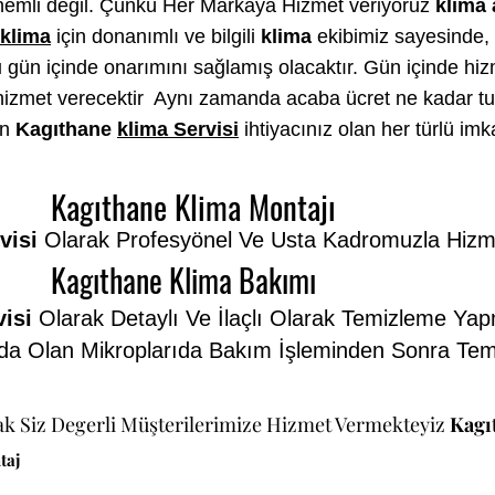
nemli değil. Çünkü Her Markaya Hizmet veriyoruz
klima 
klima
için donanımlı ve bilgili
klima
ekibimiz sayesinde, 
ı
gün içinde onarımını sağlamış olacaktır. Gün içinde hi
ir hizmet verecektir Aynı zamanda acaba ücret ne kadar 
en
Kagıthane
klima Servisi
ihtiyacınız olan her türlü imk
Kagıthane Klima Montajı
visi
Olarak Profesyönel Ve Usta Kadromuzla Hizm
Kagıthane Klima Bakımı
isi
Olarak Detaylı Ve İlaçlı Olarak Temizleme Yap
da Olan Mikroplarıda Bakım İşleminden Sonra Tem
ak Siz Degerli Müşterilerimize Hizmet Vermekteyiz
Kagı
taj