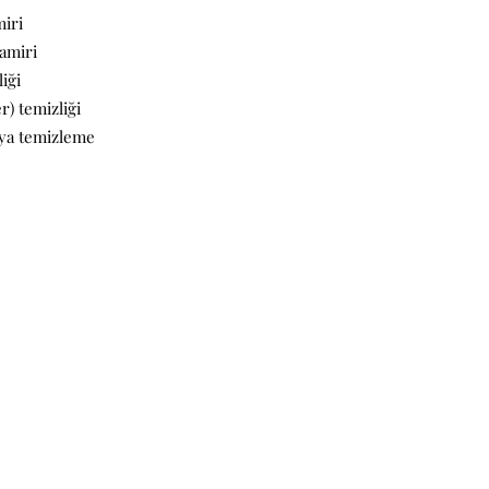
iri
amiri
iği
) temizliği
eya temizleme