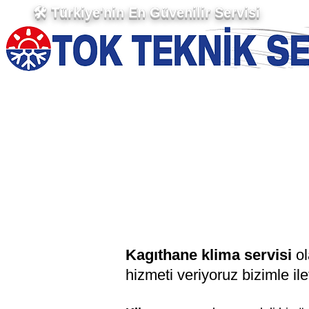
🛠 Türkiye'nin En Güvenilir Servisi
Kagıthane klima servisi
ol
hizmeti veriyoruz bizi
mle ile