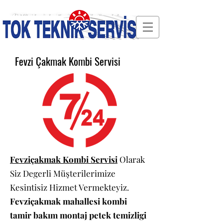
🛠 Türkiye'nin En Güvenilir Servisi
Fevzi Çakmak Kombi Servisi
Fevziçakmak Kombi Servisi
Olarak
Siz Degerli Müşterilerimize
Kesintisiz Hizmet Vermekteyiz.
Fevziçakmak mahallesi kombi
tamir bakım montaj petek temizligi