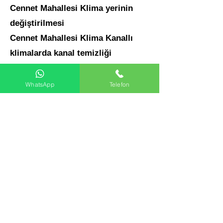
Cennet Mahallesi
Klima yerinin
değiştirilmesi
Cennet Mahallesi
Klima Kanallı
klimalarda kanal temizliği
WhatsApp
Telefon
Klima Servisi
İstanbul Klima Servisi
Anadolu Yakası Klima Servisi
Avrupa Yakası Klima Servisi
Ataşehir Klima Servisi
Kadıköy Klima Servisi
Ümraniye Klima Servisi
Üsküdar Klima Servisi