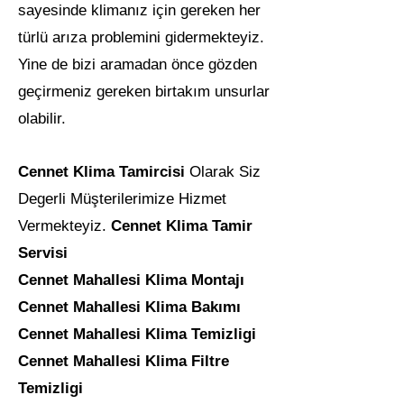
sayesinde klimanız için gereken her
türlü arıza problemini gidermekteyiz.
Yine de bizi aramadan önce gözden
geçirmeniz gereken birtakım unsurlar
olabilir.
Cennet Klima Tamircisi
Olarak Siz
Degerli Müşterilerimize Hizmet
Vermekteyiz.
Cennet Klima Tamir
Servisi
Cennet Mahallesi
Klima Montajı
Cennet Mahallesi
Klima Bakımı
Cennet Mahallesi
Klima Temizligi
Cennet Mahallesi
Klima Filtre
Temizligi