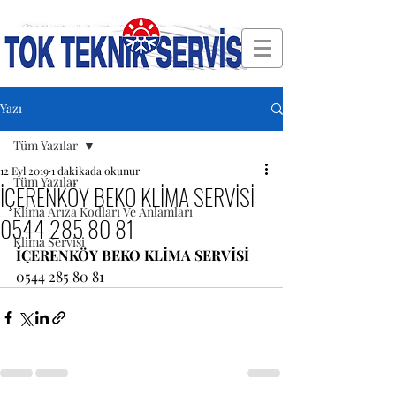
🛠 Türkiye'nin En Güvenilir Servisi
Yazı
Tüm Yazılar
12 Eyl 2019
1 dakikada okunur
Tüm Yazılar
İÇERENKÖY BEKO KLİMA SERVİSİ
Klima Arıza Kodları Ve Anlamları
0544 285 80 81
Klima Servisi
İÇERENKÖY BEKO KLİMA SERVİSİ 
0544 285 80 81