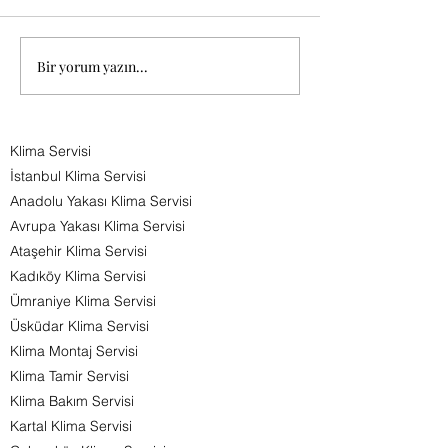
doğal ihtiyaç hali
klima kullanımlar
arttırmış
Bir yorum yazın...
BURSA KLİMA SERVİSİ 0544 285
durumda.Tüketicile
80 81
Klima Servisi
İstanbul Klima Servisi
Anadolu Yakası Klima Servisi
Avrupa Yakası Klima Servisi
Ataşehir Klima Servisi
Kadıköy Klima Servisi
Ümraniye Klima Servisi
Üsküdar Klima Servisi
Klima Montaj Servisi
Klima Tamir Servisi
Klima Bakım Servisi
Kartal Klima Servisi